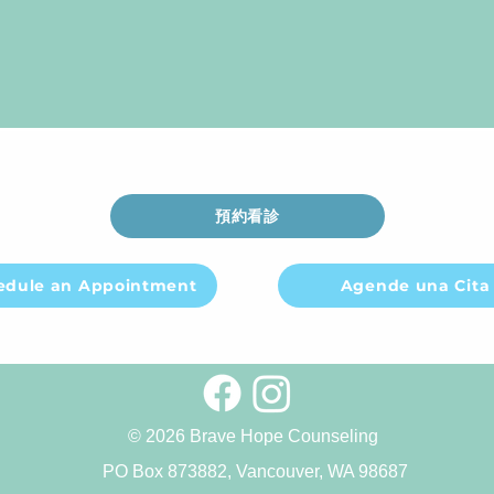
預約看診
edule an Appointment
Agende una Cita
© 2026 Brave Hope Counseling
PO Box 873882, Vancouver, WA 98687