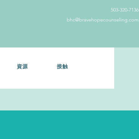
503-320-7136
bhc@bravehopecounseling.com
資源
接触