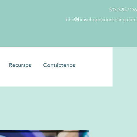
503-320-7136
bhc@bravehopecounseling.com
Recursos
Contáctenos