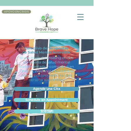
APOYO EN CRISIS
Colectivo de Terapeutas
de Salud Mental Accesible
Brave Hope Counseling ofrece
consejería de salud mental
experimentada y compasiva en
Oregón, Washington y Arizona
¡Visitas por telemedicina y en
persona disponibles!
Agende una Cita
Schedule an Appointment
安排預約