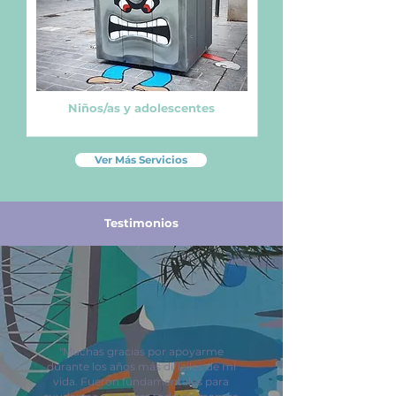
Niños/as y adolescentes
Ver Más Servicios
Testimonios
"Muchas gracias por apoyarme
durante los años más difíciles de mi
vida. Fueron fundamentales para