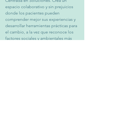
Centrada en Soluciones. Crea un 
espacio colaborativo y sin prejuicios 
donde los pacientes pueden 
comprender mejor sus experiencias y 
desarrollar herramientas prácticas para 
el cambio, a la vez que reconoce los 
factores sociales y ambientales más 
amplios que influyen en la salud 
mental.
Tiene experiencia en el apoyo a 
personas con ansiedad, agotamiento, 
insomnio y depresión. Bailey también 
es madre de dos hijos y considera un 
privilegio acompañar a sus pacientes 
en su camino hacia una mayor 
estabilidad, conexión y bienestar.