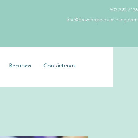
503-320-7136
bhc@bravehopecounseling.com
Recursos
Contáctenos